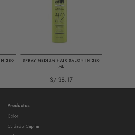
IN 280
SPRAY MEDIUM HAIR SALON IN 280
SPRAY MEDI
ML
S/ 38.17
Productos
Color
Cuidado Capilar