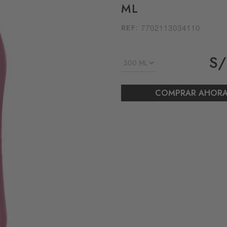
ML
REF:
7702113034110
S/