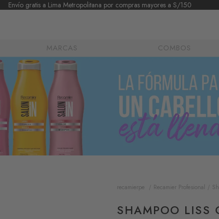
Envío gratis a Lima Metropolitana por compras mayores a S/150
MARCAS
COMBOS
Recamier Profesional
Sh
recamierpe
SHAMPOO LISS 